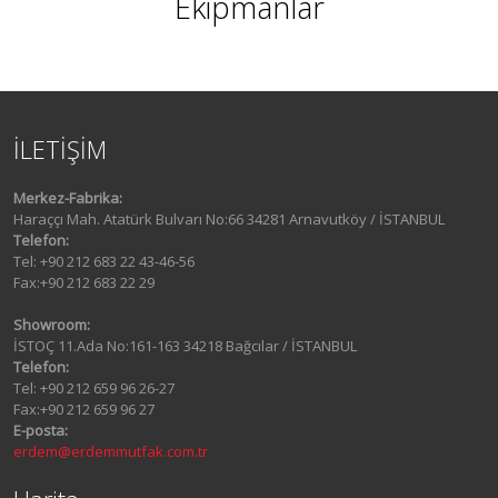
Ekipmanlar
İLETİŞİM
Merkez-Fabrika:
Haraççı Mah. Atatürk Bulvarı No:66 34281 Arnavutköy / İSTANBUL
Telefon:
Tel: +90 212 683 22 43-46-56
Fax:+90 212 683 22 29
Showroom:
İSTOÇ 11.Ada No:161-163 34218 Bağcılar / İSTANBUL
Telefon:
Tel: +90 212 659 96 26-27
Fax:+90 212 659 96 27
E-posta:
erdem@erdemmutfak.com.tr