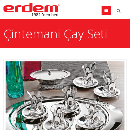
Menu
Çintemani Çay Seti