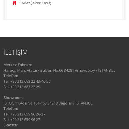
1 Adet Şeker Kaşığı
İLETİŞİM
Merkez-Fabrika:
Haraççı Mah. Atatürk Bulvarı No:66 34281 Arnavutköy / İSTANBUL
Telefon:
Tel: +90 212 683 22 43-46-56
Fax:+90 212 683 22 29
Showroom:
İSTOÇ 11.Ada No:161-163 34218 Bağcılar / İSTANBUL
Telefon:
Tel: +90 212 659 96 26-27
Fax:+90 212 659 96 27
E-posta: